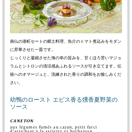
南仏の港町セートの郷土料理、魚介のトマト煮込みをモダン
に昇華させた一皿です。
じっくりと凝縮させた海の幸の旨みを、甘くほろ苦いマジョ
ラムとシトロンの清涼感あふれるソースが引き立てます。伝
統へのオマージュと、洗練された香りの調和をお愉しみくだ
さい。
幼鴨のロースト エピス香る燻香夏野菜の
ソース
CANETON
aux légumes fumés au cajun, petit farci
d’artichaut à la sariette et barbajuan