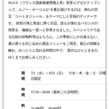
M.O.F.（フランス国家最優秀職人章）受章エグゼクティブシ
ェフ、ルノー・オージエが 今夏お届けするのは、南仏の至
宝「コートダジュール」をテーマにした至福のディナーで
す。 紺碧の海と黄金に輝く浜辺。誰もが憧れるバカンスの
情景を、繊細な一皿へと昇華させました。スペシャリテであ
る伝統の幼鴨料理はもちろん、この季節にしか出逢えない、
夏の香りを封じ込めた限定メニューをご用意。都心の喧騒を
離れ、ゆったりと流れる時間の中で、 贅沢なひとときを心
ゆくまでお愉しみください。
期
7/1（水）～8/23（日） ※水・木・金・土・日曜
間
日限定
時
17:30～20:00（最終ご入店時間）
間
料
25,000円 、38,000円