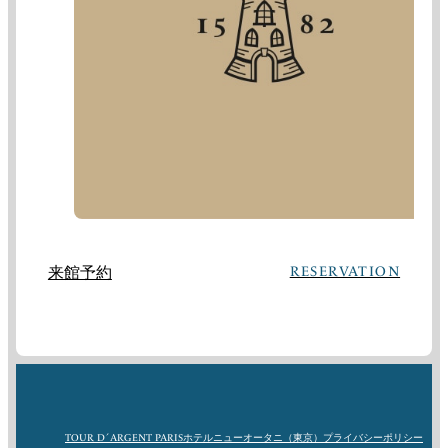
来館予約
RESERVATION
Instagram
Facebook
X
Youtube
LinkedIn
TOUR D´ARGENT PARIS
ホテルニューオータニ（東京）
プライバシーポリシー